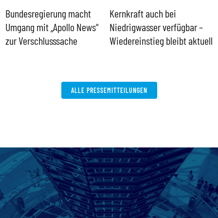
Bundesregierung macht
Kernkraft auch bei
H
Umgang mit „Apollo News“
Niedrigwasser verfügbar –
G
zur Verschlusssache
Wiedereinstieg bleibt aktuell
B
V
W
ALLE PRESSEMITTEILUNGEN