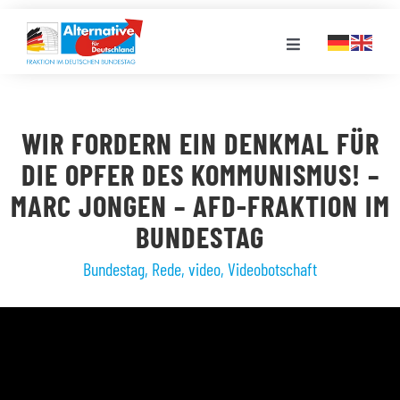
Zum
Inhalt
Toggle
springen
Navigation
FRAKTION
WIR FORDERN EIN DENKMAL FÜR
LANDESGRUPPEN
DIE OPFER DES KOMMUNISMUS! –
MARC JONGEN – AFD-FRAKTION IM
VERANSTALTUNGEN
BUNDESTAG
Bundestag
,
Rede
,
video
,
Videobotschaft
PRESSE
STELLENPORTAL
MEDIATHEK