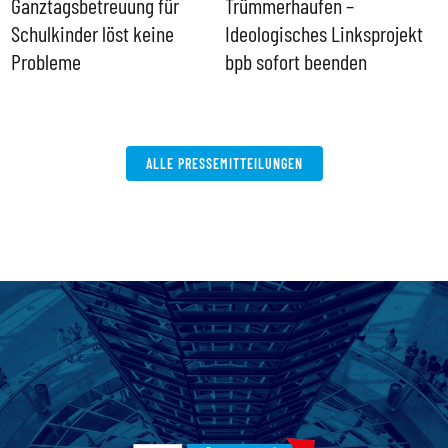
Ganztagsbetreuung für
Trümmerhaufen –
e
Schulkinder löst keine
Ideologisches Linksprojekt
Probleme
bpb sofort beenden
ALLE PRESSEMITTEILUNGEN