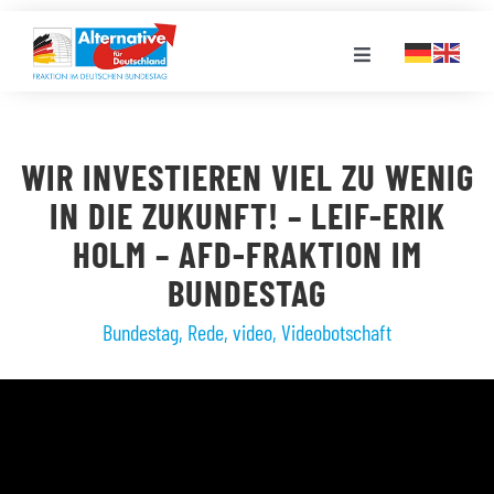
Zum
Inhalt
Toggle
springen
Navigation
FRAKTION
WIR INVESTIEREN VIEL ZU WENIG
LANDESGRUPPEN
IN DIE ZUKUNFT! – LEIF-ERIK
HOLM – AFD-FRAKTION IM
VERANSTALTUNGEN
BUNDESTAG
Bundestag
,
Rede
,
video
,
Videobotschaft
PRESSE
STELLENPORTAL
MEDIATHEK