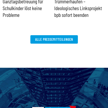
Ganztagsbetreuung für
Trümmerhaufen –
e
Schulkinder löst keine
Ideologisches Linksprojekt
Probleme
bpb sofort beenden
ALLE PRESSEMITTEILUNGEN