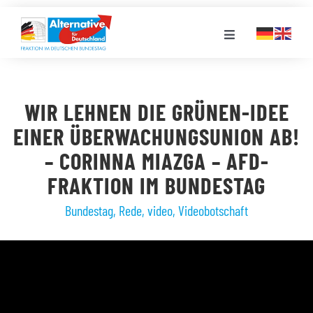
Zum
Inhalt
Toggle
springen
Navigation
FRAKTION
WIR LEHNEN DIE GRÜNEN-IDEE
LANDESGRUPPEN
EINER ÜBERWACHUNGSUNION AB!
– CORINNA MIAZGA – AFD-
VERANSTALTUNGEN
FRAKTION IM BUNDESTAG
Bundestag
,
Rede
,
video
,
Videobotschaft
PRESSE
STELLENPORTAL
MEDIATHEK