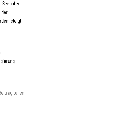
. Seehofer
 der
den, steigt
n
egierung
Beitrag teilen