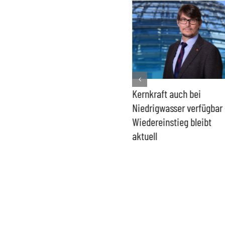
Bundesregierung macht
Kernkraft auch bei
Umgang mit „Apollo News“
Niedrigwasser verfügbar 
zur Verschlusssache
Wiedereinstieg bleibt
aktuell