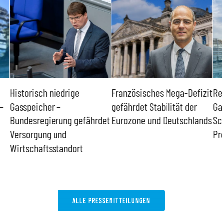
Historisch niedrige
Französisches Mega-Defizit
Re
–
Gasspeicher –
gefährdet Stabilität der
Ga
Bundesregierung gefährdet
Eurozone und Deutschlands
Sc
Versorgung und
Pr
Wirtschaftsstandort
ALLE PRESSEMITTEILUNGEN