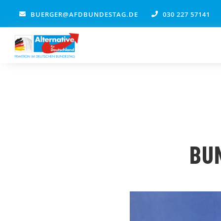
Zum
BUERGER@AFDBUNDESTAG.DE
030 227 57141
Inhalt
springen
BU