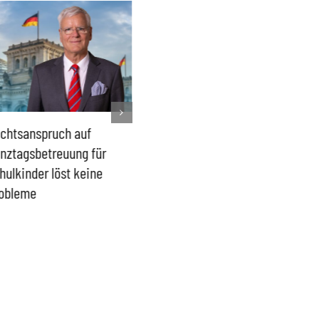
chtsanspruch auf
Sönke Rix hinterlässt
Milliar
nztagsbetreuung für
Trümmerhaufen –
sind ei
hulkinder löst keine
Ideologisches Linksprojekt
Blindfl
obleme
bpb sofort beenden