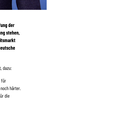
fung der
ung stehen,
eitsmarkt
 deutsche
, dazu:
 für
 noch härter.
ür die