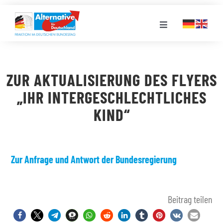
Zum
Inhalt
Toggle
springen
Navigation
FRAKTION
ZUR AKTUALISIERUNG DES FLYERS
LANDESGRUPPEN
„IHR INTERGESCHLECHTLICHES
KIND“
VERANSTALTUNGEN
PRESSE
Zur Anfrage und Antwort der Bundesregierung
STELLENPORTAL
Beitrag teilen
MEDIATHEK