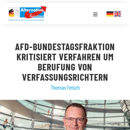
Zum
Inhalt
Toggle
springen
Navigation
FRAKTION
AFD-BUNDESTAGSFRAKTION
LANDESGRUPPEN
KRITISIERT VERFAHREN UM
BERUFUNG VON
VERANSTALTUNGEN
VERFASSUNGSRICHTERN
Thomas Fetsch
PRESSE
STELLENPORTAL
MEDIATHEK