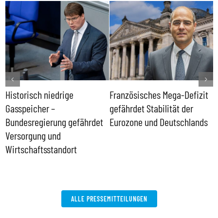
Historisch niedrige
Französisches Mega-Defizit
R
Gasspeicher –
gefährdet Stabilität der
G
ll
Bundesregierung gefährdet
Eurozone und Deutschlands
S
Versorgung und
P
Wirtschaftsstandort
ALLE PRESSEMITTEILUNGEN