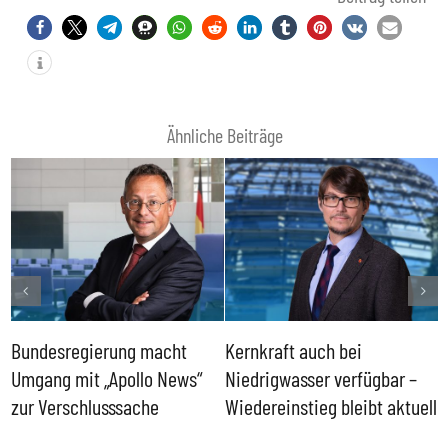
Ähnliche Beiträge
Bundesregierung macht
Kernkraft auch bei
H
Umgang mit „Apollo News“
Niedrigwasser verfügbar –
G
zur Verschlusssache
Wiedereinstieg bleibt aktuell
B
V