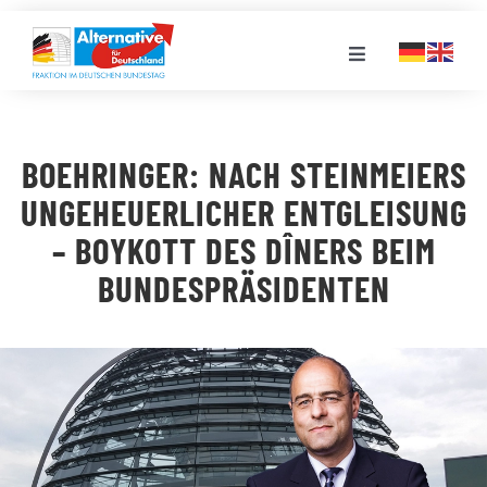
Zum
Inhalt
Toggle
springen
Navigation
FRAKTION
BOEHRINGER: NACH STEINMEIERS
LANDESGRUPPEN
UNGEHEUERLICHER ENTGLEISUNG
– BOYKOTT DES DÎNERS BEIM
VERANSTALTUNGEN
BUNDESPRÄSIDENTEN
PRESSE
STELLENPORTAL
MEDIATHEK