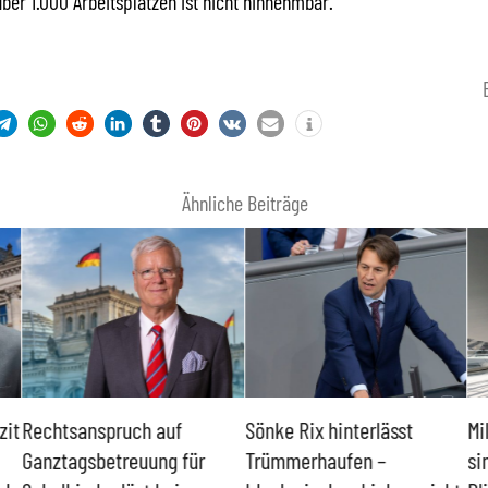
über 1.000 Arbeitsplätzen ist nicht hinnehmbar.“
Ähnliche Beiträge
zit
Rechtsanspruch auf
Sönke Rix hinterlässt
Mi
Ganztagsbetreuung für
Trümmerhaufen –
si