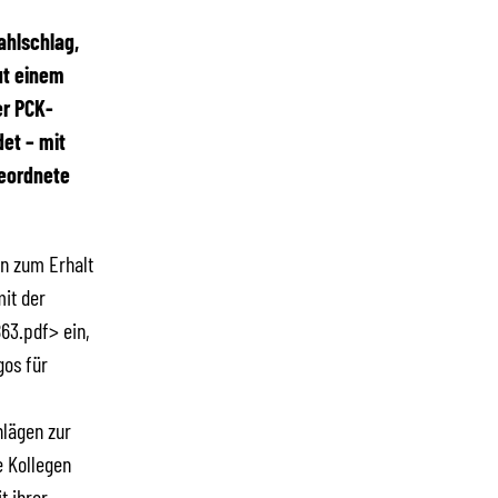
ahlschlag,
ut einem
er PCK-
det – mit
geordnete
ln zum Erhalt
it der
63.pdf> ein,
gos für
lägen zur
e Kollegen
t ihrer