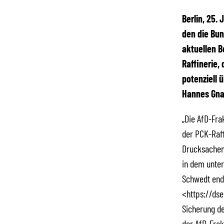
Berlin, 25.
den die Bu
aktuellen B
Raffinerie,
potenziell 
Hannes Gna
„Die AfD-Fra
der PCK-Raff
Drucksachen
in dem unter
Schwedt endl
<https://ds
Sicherung de
der AfD-Frak