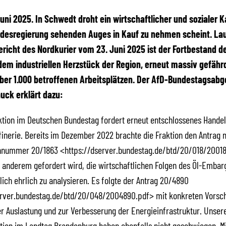
 Juni 2025. In Schwedt droht ein wirtschaftlicher und sozialer K
ndesregierung sehenden Auges in Kauf zu nehmen scheint. La
ericht des Nordkurier vom 23. Juni 2025 ist der Fortbestand d
 dem industriellen Herzstück der Region, erneut massiv gefähr
über 1.000 betroffenen Arbeitsplätzen. Der AfD-Bundestagsab
uck erklärt dazu:
ktion im Deutschen Bundestag fordert erneut entschlossenes Hande
inerie. Bereits im Dezember 2022 brachte die Fraktion den Antrag m
nummer 20/1863 <https://dserver.bundestag.de/btd/20/018/20018
 anderem gefordert wird, die wirtschaftlichen Folgen des Öl-Embar
ich ehrlich zu analysieren. Es folgte der Antrag 20/4890
erver.bundestag.de/btd/20/048/2004890.pdf> mit konkreten Vorsch
r Auslastung und zur Verbesserung der Energieinfrastruktur. Unser
tion im Landtag Brandenburg haben ebenfalls nicht geschwiegen. Mi