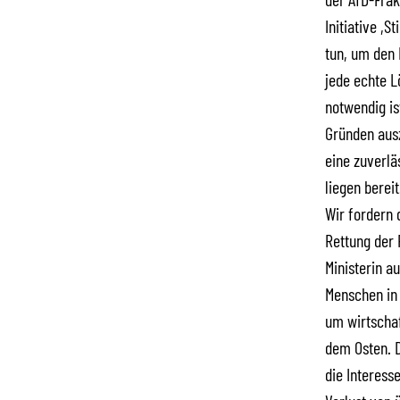
Initiative ,S
tun, um den 
jede echte L
notwendig is
Gründen ausz
eine zuverlä
liegen berei
Wir fordern 
Rettung der 
Ministerin a
Menschen in 
um wirtschaf
dem Osten. D
die Interess