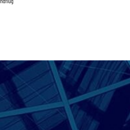
indflug
schütz