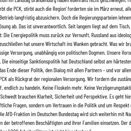
tirbt die PCK, stirbt auch die Region‘ forderten sie im März erneut, al
Betrieb langfristig abzusichern. Doch die Regierungsparteien lehnen
ösung ab. Das ist unverantwortlich. Seit langem liegt auf dem Tisch,
t: Die Energiepolitik muss zurück zur Vernunft. Russland aus ideolo
uschließen hat unsere Wirtschaft ins Wanken gebracht. Was wir bra
ssige Versorgung, unabhängig von politischen Dogmen. Unsere Vors
t. Die einseitige Sanktionspolitik hat Deutschland selbst am härteste
das Ende dieser Politik, den Dialog mit allen Partnern – und vor alle
PCK als Rückgrat der regionalen Versorgung. Wir fordern die zustän
uf, endlich zu handeln. Keine Floskeln mehr. Keine Verzögerungstakti
Schwedt brauchen Klarheit, Sicherheit und Perspektive. Es geht hie
tliche Fragen, sondern um Vertrauen in die Politik und um Respekt
ie AfD-Fraktion im Deutschen Bundestag wird sich weiterhin mit N
en der betroffenen Beschäftigten und ihrer Familien einsetzen. Der