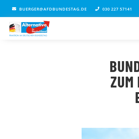
Zum
BUERGER@AFDBUNDESTAG.DE
030 227 57141
Inhalt
springen
BUND
ZUM 