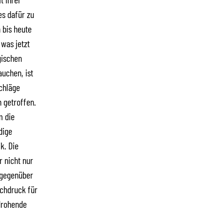
les dafür zu
 bis heute
 was jetzt
gischen
uchen, ist
chläge
n getroffen.
m die
dige
k. Die
r nicht nur
 gegenüber
achdruck für
 drohende