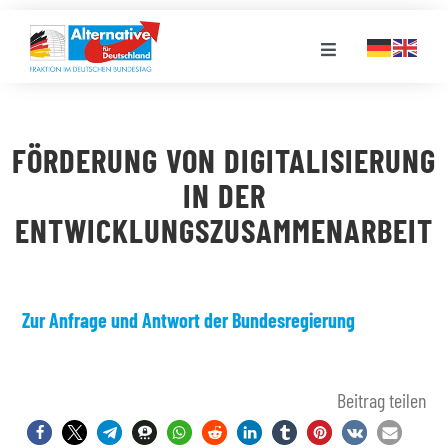
Zum
Inhalt
Toggle
springen
Navigation
FRAKTION
FÖRDERUNG VON DIGITALISIERUNG
LANDESGRUPPEN
IN DER
ENTWICKLUNGSZUSAMMENARBEIT
VERANSTALTUNGEN
PRESSE
Zur Anfrage und Antwort der Bundesregierung
STELLENPORTAL
Beitrag teilen
MEDIATHEK