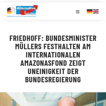
Zum
Inhalt
Toggle
springen
Navigation
FRAKTION
FRIEDHOFF: BUNDESMINISTER
LANDESGRUPPEN
MÜLLERS FESTHALTEN AM
INTERNATIONALEN
VERANSTALTUNGEN
AMAZONASFOND ZEIGT
UNEINIGKEIT DER
PRESSE
BUNDESREGIERUNG
STELLENPORTAL
MEDIATHEK