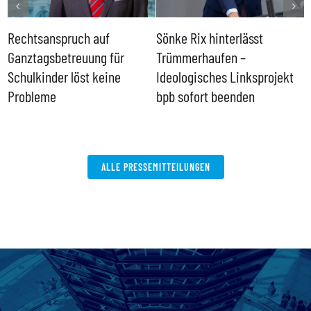
Rechtsanspruch auf
Sönke Rix hinterlässt
M
Ganztagsbetreuung für
Trümmerhaufen –
e
Schulkinder löst keine
Ideologisches Linksprojekt
Probleme
bpb sofort beenden
ALLE PRESSEMITTEILUNGEN