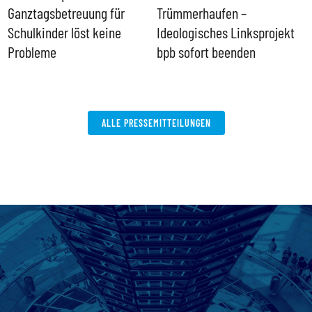
Ganztagsbetreuung für
Trümmerhaufen –
e
Schulkinder löst keine
Ideologisches Linksprojekt
Probleme
bpb sofort beenden
ALLE PRESSEMITTEILUNGEN