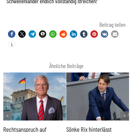
Schwellenländer endlich vollständig streichen!“
Beitrag teilen
Ähnliche Beiträge
Rechtsanspruch auf
Sönke Rix hinterlässt
M