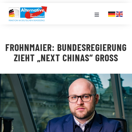
Zum
Inhalt
Toggle
springen
Navigation
FRAKTION
FROHNMAIER: BUNDESREGIERUNG
LANDESGRUPPEN
ZIEHT „NEXT CHINAS“ GROSS
VERANSTALTUNGEN
PRESSE
STELLENPORTAL
MEDIATHEK