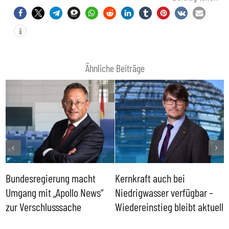
Ähnliche Beiträge
Bundesregierung macht
Kernkraft auch bei
H
Umgang mit „Apollo News“
Niedrigwasser verfügbar –
G
zur Verschlusssache
Wiedereinstieg bleibt aktuell
B
V