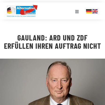
Zum
Inhalt
Toggle
springen
Navigation
FRAKTION
GAULAND: ARD UND ZDF
LANDESGRUPPEN
ERFÜLLEN IHREN AUFTRAG NICHT
VERANSTALTUNGEN
PRESSE
STELLENPORTAL
MEDIATHEK