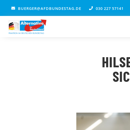
Zum
BUERGER@AFDBUNDESTAG.DE
030 227 57141
Inhalt
springen
HILS
SI