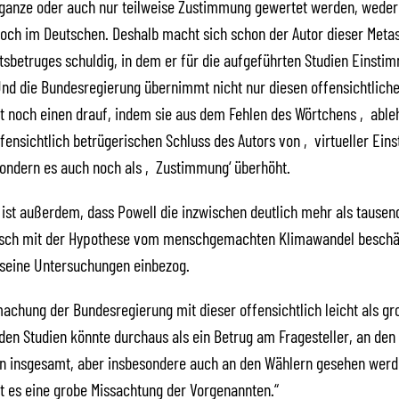
 ganze oder auch nur teilweise Zustimmung gewertet werden, weder
och im Deutschen. Deshalb macht sich schon der Autor dieser Meta
sbetruges schuldig, in dem er für die aufgeführten Studien Einstim
Und die Bundesregierung übernimmt nicht nur diesen offensichtliche
t noch einen drauf, indem sie aus dem Fehlen des Wörtchens ‚ableh
ffensichtlich betrügerischen Schluss des Autors von ‚virtueller Eins
sondern es auch noch als ‚Zustimmung‘ überhöht.
st außerdem, dass Powell die inzwischen deutlich mehr als tausend
itisch mit der Hypothese vom menschgemachten Klimawandel beschäf
n seine Untersuchungen einbezog.
chung der Bundesregierung mit dieser offensichtlich leicht als gr
den Studien könnte durchaus als ein Betrug am Fragesteller, an den
n insgesamt, aber insbesondere auch an den Wählern gesehen werd
t es eine grobe Missachtung der Vorgenannten.“