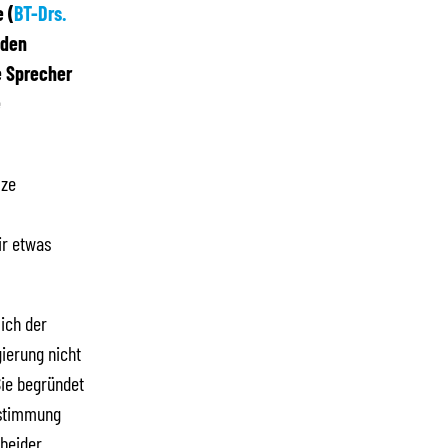
 (
BT-Drs.
 den
e Sprecher
e
lze
ir etwas
lich der
ierung nicht
Sie begründet
ustimmung
 beider