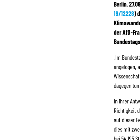
Berlin, 27.
19/12228
) 
Klimawande
der AfD-Fra
Bundestagsa
„Im Bundesta
angelogen, a
Wissenschaf
dagegen tun 
In ihrer Ant
Richtigkeit 
auf dieser F
dies mit zwe
bei 54.195 S