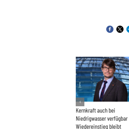
Bundesregierung macht
Kernkraft auch bei
Umgang mit „Apollo News“
Niedrigwasser verfügbar 
zur Verschlusssache
Wiedereinstieg bleibt