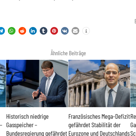
Ähnliche Beiträge
Historisch niedrige
Französisches Mega-Defizit
Re
–
Gasspeicher –
gefährdet Stabilität der
Ga
Bundesregierung gefährdet
Eurozone und Deutschlands
Sc