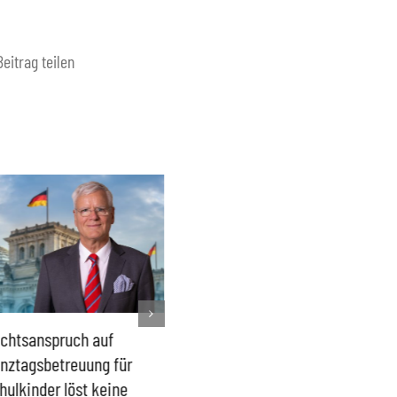
Beitrag teilen
chtsanspruch auf
Sönke Rix hinterlässt
Milliar
nztagsbetreuung für
Trümmerhaufen –
sind ei
hulkinder löst keine
Ideologisches Linksprojekt
Blindfl