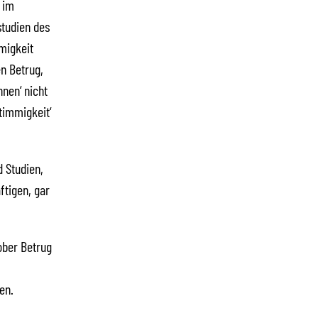
 im
studien des
migkeit
n Betrug,
nen‘ nicht
timmigkeit‘
 Studien,
tigen, gar
ober Betrug
en.