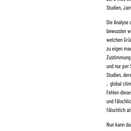
Studien, Jam
Die Analyse 
bewusster wi
welchen Grün
zu eigen mac
Zustimmung 
und nur per 
Studien, der
‚global clim
Fehlen diese
und fälschli
fälschlich a
Nun kann das