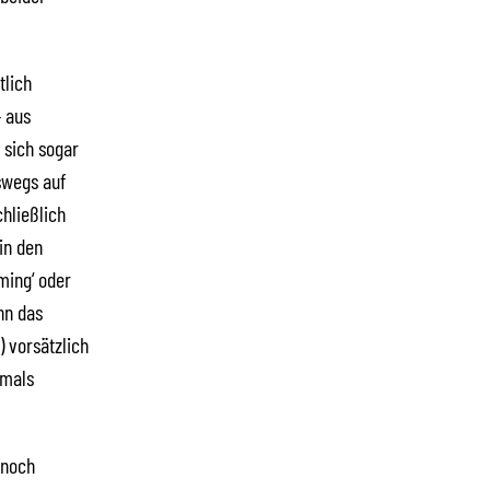
tlich
– aus
 sich sogar
swegs auf
hließlich
in den
ming‘ oder
nn das
) vorsätzlich
hmals
 noch