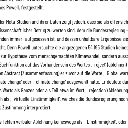
es Powell, festgestellt.
der Meta-Studien und ihrer Daten zeigt jedoch, dass sie als offensich
ssenschaftlicher Betrug zu werten sind, dem die Bundesregierung 
den immer- aufgesessen ist, und dessen unhaltbare Ergebnisse sie
ht. Denn Powell untersuchte die angezogenen 54.195 Studien keine
zur Hypothese vom menschgemachten Klimawandel, sondern aussc
Suchfunktion auf das Vorhandensein des Wortes ‚reject‘ (ablehnen) 
en Abstract (Zusammenfassung) er zuvor auf die Worte ‚Global war
ate change‘ oder ‚climate change‘ ausgewählt hatte. Er deutete da
s Worts als Ganzes oder als Teil etwa im Wort ‚rejection‘ (Ablehnung
ch als ‚virtuelle Einstimmigkeit‘, welches die Bundesregierung noc
ls Zustimmung interpretiert.
 Fehlen verbaler Ablehnung keineswegs als ‚Einstimmigkeit‘, oder