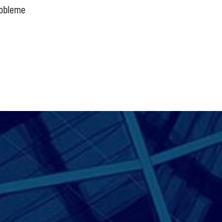
obleme
bpb sofort beenden