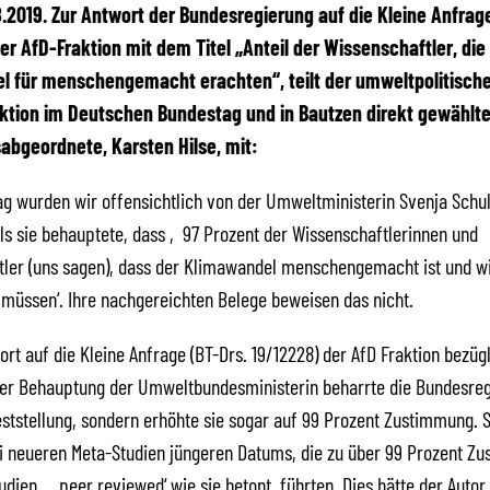
08.2019. Zur Antwort der Bundesregierung auf die Kleine Anfrage
der AfD-Fraktion mit dem Titel „Anteil der Wissenschaftler, die
l für menschengemacht erachten“, teilt der umweltpolitisch
ktion im Deutschen Bundestag und in Bautzen direkt gewählt
bgeordnete, Karsten Hilse, mit:
g wurden wir offensichtlich von der Umweltministerin Svenja Schu
ls sie behauptete, dass ‚97 Prozent der Wissenschaftlerinnen und
tler (uns sagen), dass der Klimawandel menschengemacht ist und w
müssen‘. Ihre nachgereichten Belege beweisen das nicht.
wort auf die Kleine Anfrage (BT-Drs. 19/12228) der AfD Fraktion bezüg
der Behauptung der Umweltbundesministerin beharrte die Bundesreg
eststellung, sondern erhöhte sie sogar auf 99 Prozent Zustimmung. 
i neueren Meta-Studien jüngeren Datums, die zu über 99 Prozent Z
tudien, ‚peer reviewed‘ wie sie betont, führten. Dies hätte der Autor