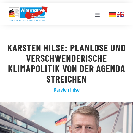
Zum
Inhalt
Toggle
springen
Navigation
FRAKTION
KARSTEN HILSE: PLANLOSE UND
LANDESGRUPPEN
VERSCHWENDERISCHE
KLIMAPOLITIK VON DER AGENDA
VERANSTALTUNGEN
STREICHEN
Karsten Hilse
PRESSE
STELLENPORTAL
MEDIATHEK