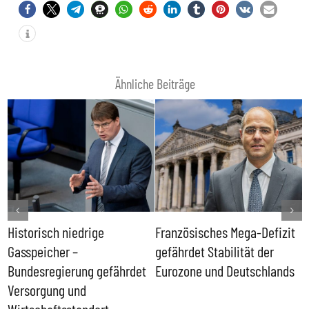
Ähnliche Beiträge
Historisch niedrige
Französisches Mega-Defizit
R
Gasspeicher –
gefährdet Stabilität der
G
ll
Bundesregierung gefährdet
Eurozone und Deutschlands
S
Versorgung und
P