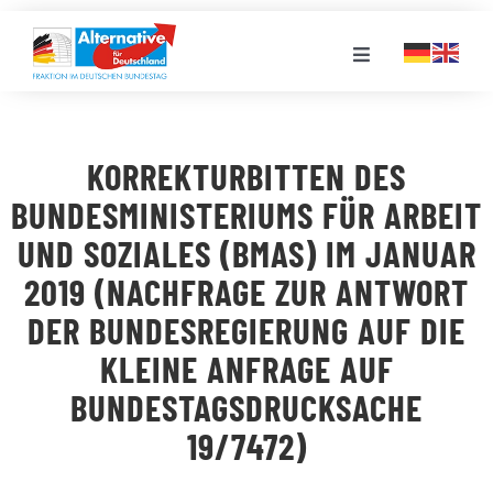
Zum
Inhalt
Toggle
springen
Navigation
FRAKTION
KORREKTURBITTEN DES
LANDESGRUPPEN
BUNDESMINISTERIUMS FÜR ARBEIT
UND SOZIALES (BMAS) IM JANUAR
VERANSTALTUNGEN
2019 (NACHFRAGE ZUR ANTWORT
DER BUNDESREGIERUNG AUF DIE
PRESSE
KLEINE ANFRAGE AUF
BUNDESTAGSDRUCKSACHE
STELLENPORTAL
19/7472)
MEDIATHEK