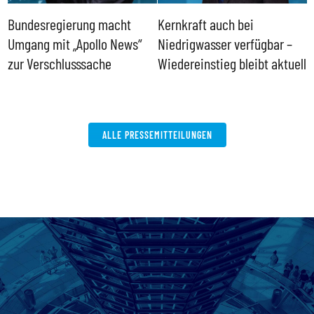
Bundesregierung macht
Kernkraft auch bei
H
Umgang mit „Apollo News“
Niedrigwasser verfügbar –
G
zur Verschlusssache
Wiedereinstieg bleibt aktuell
B
V
W
ALLE PRESSEMITTEILUNGEN