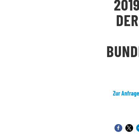
201
DER
BUND
Zur Anfrag