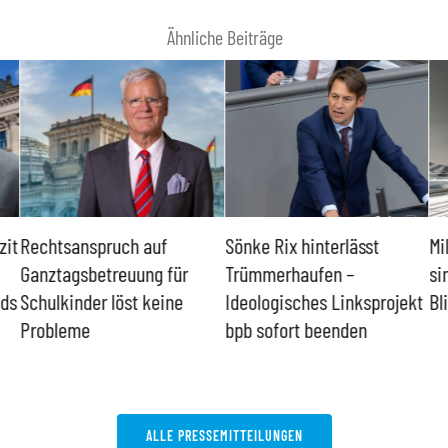
Ähnliche Beiträge
zit
Rechtsanspruch auf
Sönke Rix hinterlässt
Mi
Ganztagsbetreuung für
Trümmerhaufen –
si
nds
Schulkinder löst keine
Ideologisches Linksprojekt
Bl
Probleme
bpb sofort beenden
ALLE PRESSEMITTEILUNGEN