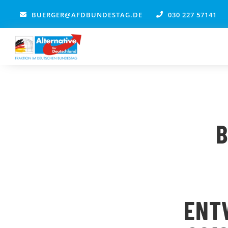
Zum
BUERGER@AFDBUNDESTAG.DE
030 227 57141
Inhalt
springen
B
ENT