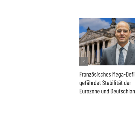
Historisch niedrige
Französisches Mega-Defi
Gasspeicher –
gefährdet Stabilität der
Bundesregierung gefährdet
Eurozone und Deutschla
Versorgung und
Wirtschaftsstandort