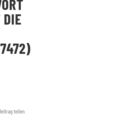
WORT
 DIE
7472)
Beitrag teilen