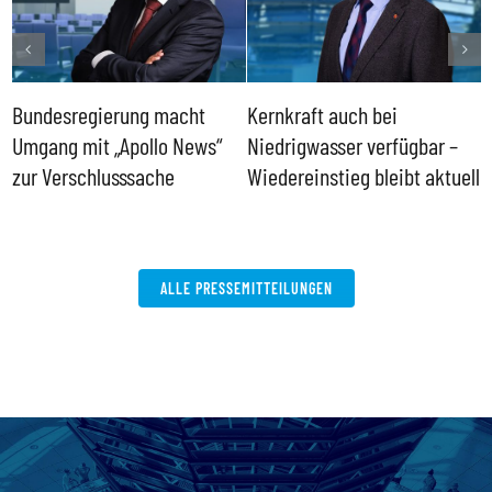
Bundesregierung macht
Kernkraft auch bei
H
Umgang mit „Apollo News“
Niedrigwasser verfügbar –
G
zur Verschlusssache
Wiedereinstieg bleibt aktuell
B
V
W
ALLE PRESSEMITTEILUNGEN