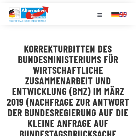
Zum
Inhalt
Toggle
springen
Navigation
FRAKTION
KORREKTURBITTEN DES
LANDESGRUPPEN
BUNDESMINISTERIUMS FÜR
WIRTSCHAFTLICHE
VERANSTALTUNGEN
ZUSAMMENARBEIT UND
ENTWICKLUNG (BMZ) IM MÄRZ
PRESSE
2019 (NACHFRAGE ZUR ANTWORT
DER BUNDESREGIERUNG AUF DIE
STELLENPORTAL
KLEINE ANFRAGE AUF
BUNDESTAGSDRUCKSACHE
MEDIATHEK