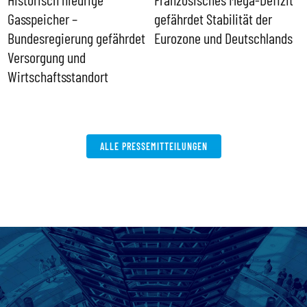
Gasspeicher –
gefährdet Stabilität der
G
ll
Bundesregierung gefährdet
Eurozone und Deutschlands
S
Versorgung und
P
Wirtschaftsstandort
ALLE PRESSEMITTEILUNGEN