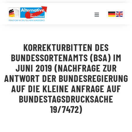
Zum
Inhalt
Toggle
springen
Navigation
FRAKTION
KORREKTURBITTEN DES
LANDESGRUPPEN
BUNDESSORTENAMTS (BSA) IM
JUNI 2019 (NACHFRAGE ZUR
VERANSTALTUNGEN
ANTWORT DER BUNDESREGIERUNG
AUF DIE KLEINE ANFRAGE AUF
PRESSE
BUNDESTAGSDRUCKSACHE
19/7472)
STELLENPORTAL
MEDIATHEK