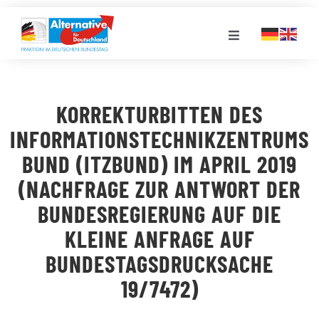
Zum
Inhalt
Toggle
springen
Navigation
FRAKTION
KORREKTURBITTEN DES
LANDESGRUPPEN
INFORMATIONSTECHNIKZENTRUMS
BUND (ITZBUND) IM APRIL 2019
VERANSTALTUNGEN
(NACHFRAGE ZUR ANTWORT DER
BUNDESREGIERUNG AUF DIE
PRESSE
KLEINE ANFRAGE AUF
BUNDESTAGSDRUCKSACHE
STELLENPORTAL
19/7472)
MEDIATHEK