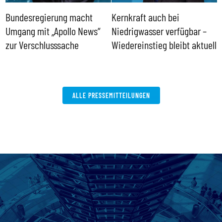
Bundesregierung macht
Kernkraft auch bei
H
Umgang mit „Apollo News“
Niedrigwasser verfügbar –
G
zur Verschlusssache
Wiedereinstieg bleibt aktuell
B
V
W
ALLE PRESSEMITTEILUNGEN