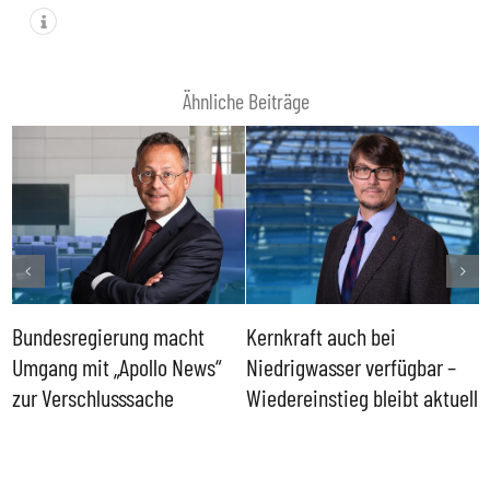
Ähnliche Beiträge
Bundesregierung macht
Kernkraft auch bei
H
Umgang mit „Apollo News“
Niedrigwasser verfügbar –
G
zur Verschlusssache
Wiedereinstieg bleibt aktuell
B
V
W