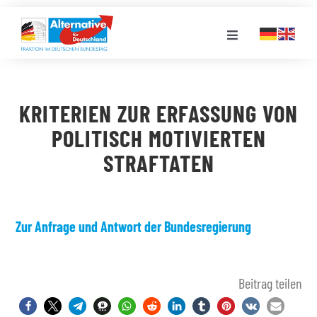
Zum
Inhalt
Toggle
springen
Navigation
FRAKTION
KRITERIEN ZUR ERFASSUNG VON
LANDESGRUPPEN
POLITISCH MOTIVIERTEN
STRAFTATEN
VERANSTALTUNGEN
PRESSE
Zur Anfrage und Antwort der Bundesregierung
STELLENPORTAL
Beitrag teilen
MEDIATHEK