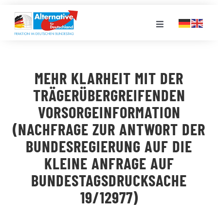
Zum
Inhalt
Toggle
springen
Navigation
FRAKTION
MEHR KLARHEIT MIT DER
LANDESGRUPPEN
TRÄGERÜBERGREIFENDEN
VORSORGEINFORMATION
VERANSTALTUNGEN
(NACHFRAGE ZUR ANTWORT DER
BUNDESREGIERUNG AUF DIE
PRESSE
KLEINE ANFRAGE AUF
BUNDESTAGSDRUCKSACHE
STELLENPORTAL
19/12977)
MEDIATHEK