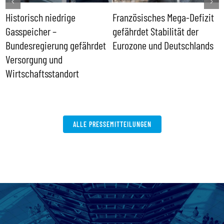
Historisch niedrige
Französisches Mega-Defizit
R
Gasspeicher –
gefährdet Stabilität der
G
ll
Bundesregierung gefährdet
Eurozone und Deutschlands
S
Versorgung und
P
Wirtschaftsstandort
ALLE PRESSEMITTEILUNGEN