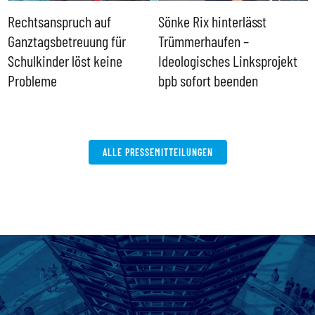
Rechtsanspruch auf
Sönke Rix hinterlässt
M
Ganztagsbetreuung für
Trümmerhaufen –
e
Schulkinder löst keine
Ideologisches Linksprojekt
Probleme
bpb sofort beenden
ALLE PRESSEMITTEILUNGEN