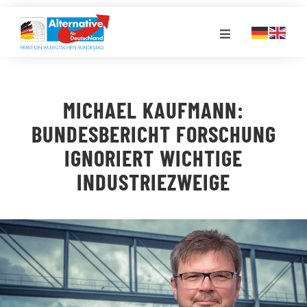
Zum
Inhalt
Toggle
springen
Navigation
FRAKTION
MICHAEL KAUFMANN:
LANDESGRUPPEN
BUNDESBERICHT FORSCHUNG
IGNORIERT WICHTIGE
VERANSTALTUNGEN
INDUSTRIEZWEIGE
PRESSE
STELLENPORTAL
MEDIATHEK