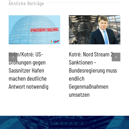
Ähnliche Beiträge
Kotré: Nord Stream 2-
Holm/Kotré: US-
Sanktionen –
Drohungen gegen
Bundesregierung muss
Sassnitzer Hafen
endlich
machen deutliche
Gegenmaßnahmen
Antwort notwendig
umsetzen