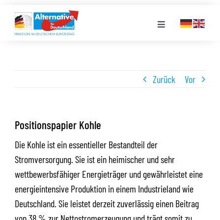
Zum
Inhalt
Toggle
springen
Navigation
FRAKTION
Zurück
Vor
LANDESGRUPPEN
VERANSTALTUNGEN
Positionspapier Kohle
Die Kohle ist ein essentieller Bestandteil der
PRESSE
Stromversorgung. Sie ist ein heimischer und sehr
wettbewerbsfähiger Energieträger und gewährleistet eine
STELLENPORTAL
energieintensive Produktion in einem Industrieland wie
Deutschland. Sie leistet derzeit zuverlässig einen Beitrag
von 38 % zur Nettostromerzeugung und trägt somit zu
MEDIATHEK