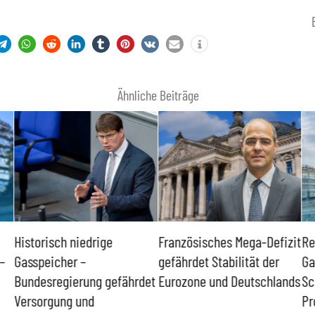
Ähnliche Beiträge
Historisch niedrige
Französisches Mega-Defizit
Re
–
Gasspeicher –
gefährdet Stabilität der
Ga
Bundesregierung gefährdet
Eurozone und Deutschlands
Sc
Versorgung und
Pr