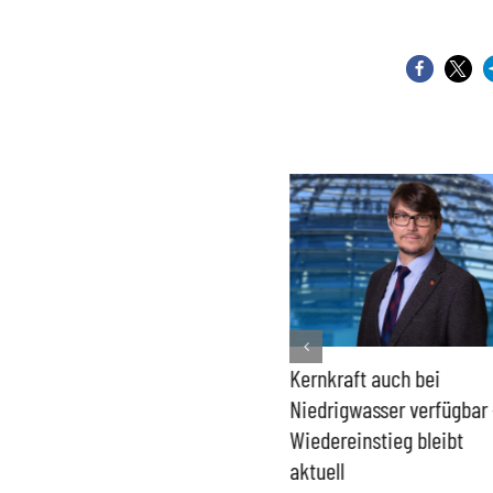
Bundesregierung macht
Kernkraft auch bei
Umgang mit „Apollo News“
Niedrigwasser verfügbar 
zur Verschlusssache
Wiedereinstieg bleibt
aktuell