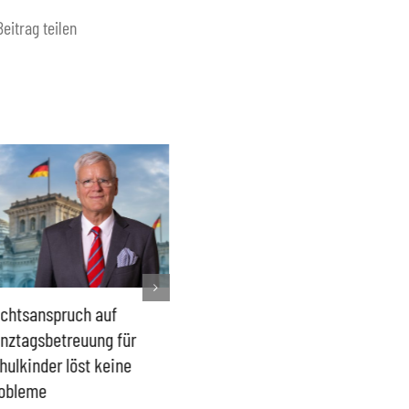
Beitrag teilen
chtsanspruch auf
Sönke Rix hinterlässt
Milliar
nztagsbetreuung für
Trümmerhaufen –
sind ei
hulkinder löst keine
Ideologisches Linksprojekt
Blindfl
obleme
bpb sofort beenden