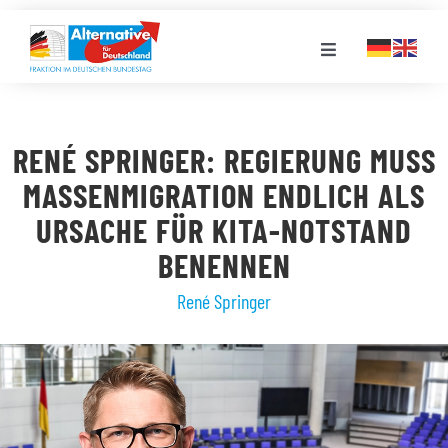
Zum
Inhalt
Toggle
springen
Navigation
FRAKTION
RENÉ SPRINGER: REGIERUNG MUSS
LANDESGRUPPEN
MASSENMIGRATION ENDLICH ALS
URSACHE FÜR KITA-NOTSTAND
VERANSTALTUNGEN
BENENNEN
René Springer
PRESSE
STELLENPORTAL
MEDIATHEK