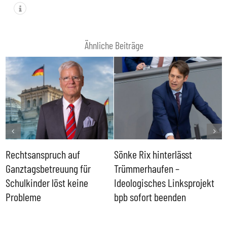
Ähnliche Beiträge
Rechtsanspruch auf
Sönke Rix hinterlässt
M
Ganztagsbetreuung für
Trümmerhaufen –
e
Schulkinder löst keine
Ideologisches Linksprojekt
Probleme
bpb sofort beenden