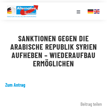
Zum
Inhalt
Toggle
springen
Navigation
FRAKTION
SANKTIONEN GEGEN DIE
LANDESGRUPPEN
ARABISCHE REPUBLIK SYRIEN
AUFHEBEN – WIEDERAUFBAU
VERANSTALTUNGEN
ERMÖGLICHEN
PRESSE
Zum Antrag
STELLENPORTAL
Beitrag teilen
MEDIATHEK