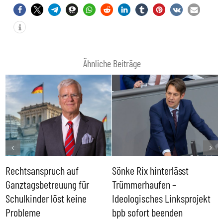
Ähnliche Beiträge
Rechtsanspruch auf
Sönke Rix hinterlässt
M
Ganztagsbetreuung für
Trümmerhaufen –
e
Schulkinder löst keine
Ideologisches Linksprojekt
Probleme
bpb sofort beenden