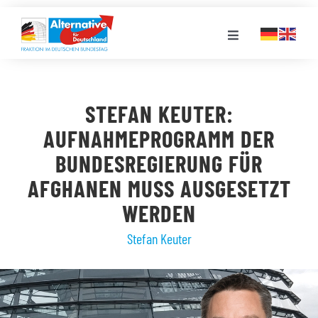
Zum
Inhalt
Toggle
springen
Navigation
FRAKTION
STEFAN KEUTER:
LANDESGRUPPEN
AUFNAHMEPROGRAMM DER
BUNDESREGIERUNG FÜR
VERANSTALTUNGEN
AFGHANEN MUSS AUSGESETZT
WERDEN
PRESSE
Stefan Keuter
STELLENPORTAL
MEDIATHEK