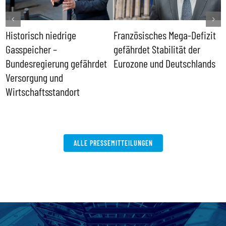
Historisch niedrige
Französisches Mega-Defizit
R
Gasspeicher –
gefährdet Stabilität der
G
ll
Bundesregierung gefährdet
Eurozone und Deutschlands
S
Versorgung und
P
Wirtschaftsstandort
ALLE PRESSEMITTEILUNGEN