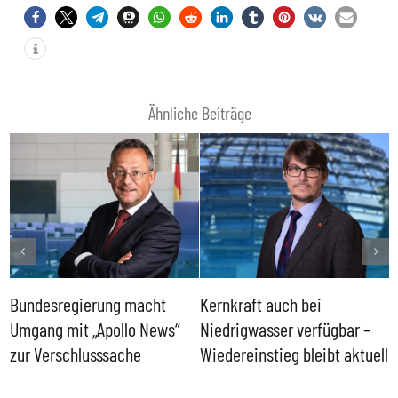
Ähnliche Beiträge
Bundesregierung macht
Kernkraft auch bei
H
Umgang mit „Apollo News“
Niedrigwasser verfügbar –
G
zur Verschlusssache
Wiedereinstieg bleibt aktuell
B
V