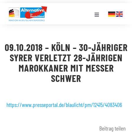
Zum
Inhalt
Toggle
springen
Navigation
FRAKTION
09.10.2018 – KÖLN – 30-JÄHRIGER
LANDESGRUPPEN
SYRER VERLETZT 28-JÄHRIGEN
MAROKKANER MIT MESSER
VERANSTALTUNGEN
SCHWER
PRESSE
https://www.presseportal.de/blaulicht/pm/12415/4083406
STELLENPORTAL
Beitrag teilen
MEDIATHEK