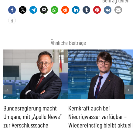
Beitrag teilen
Ähnliche Beiträge
Bundesregierung macht
Kernkraft auch bei
H
Umgang mit „Apollo News“
Niedrigwasser verfügbar –
G
zur Verschlusssache
Wiedereinstieg bleibt aktuell
B
V