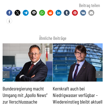
Beitrag teilen
Ähnliche Beiträge
Bundesregierung macht
Kernkraft auch bei
H
Umgang mit „Apollo News“
Niedrigwasser verfügbar –
G
zur Verschlusssache
Wiedereinstieg bleibt aktuell
B