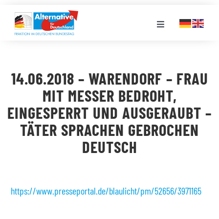
Zum
Inhalt
Toggle
springen
Navigation
FRAKTION
14.06.2018 – WARENDORF – FRAU
LANDESGRUPPEN
MIT MESSER BEDROHT,
EINGESPERRT UND AUSGERAUBT –
VERANSTALTUNGEN
TÄTER SPRACHEN GEBROCHEN
DEUTSCH
PRESSE
STELLENPORTAL
https://www.presseportal.de/blaulicht/pm/52656/3971165
MEDIATHEK