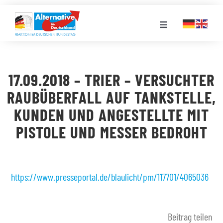
Zum
Inhalt
Toggle
springen
Navigation
FRAKTION
17.09.2018 – TRIER – VERSUCHTER
LANDESGRUPPEN
RAUBÜBERFALL AUF TANKSTELLE,
KUNDEN UND ANGESTELLTE MIT
VERANSTALTUNGEN
PISTOLE UND MESSER BEDROHT
PRESSE
https://www.presseportal.de/blaulicht/pm/117701/4065036
STELLENPORTAL
Beitrag teilen
MEDIATHEK