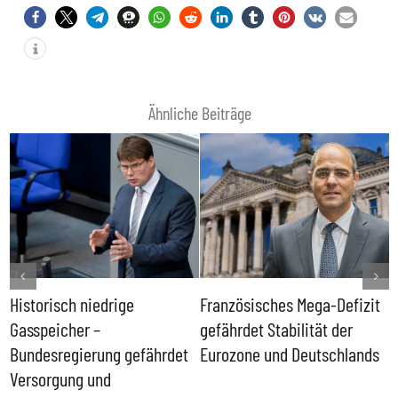
Ähnliche Beiträge
Historisch niedrige
Französisches Mega-Defizit
R
Gasspeicher –
gefährdet Stabilität der
G
ll
Bundesregierung gefährdet
Eurozone und Deutschlands
S
Versorgung und
P