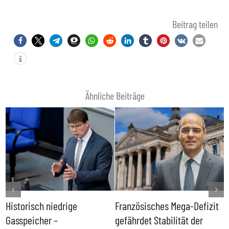
Beitrag teilen
Ähnliche Beiträge
Historisch niedrige
Französisches Mega-Defizit
R
Gasspeicher –
gefährdet Stabilität der
G