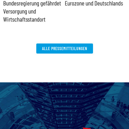
ll
Bundesregierung gefährdet
Eurozone und Deutschlands
S
Versorgung und
P
Wirtschaftsstandort
ALLE PRESSEMITTEILUNGEN