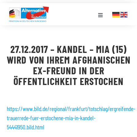
Zum
Inhalt
Toggle
springen
Navigation
FRAKTION
27.12.2017 – KANDEL – MIA (15)
LANDESGRUPPEN
WIRD VON IHREM AFGHANISCHEN
EX-FREUND IN DER
VERANSTALTUNGEN
ÖFFENTLICHKEIT ERSTOCHEN
PRESSE
https://www.bild.de/regional/frankfurt/totschlag/ergreifende-
STELLENPORTAL
trauerrede-fuer-erstochene-mia-in-kandel-
54441950.bild.html
MEDIATHEK