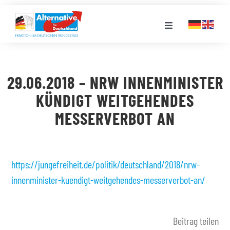
Zum
Inhalt
Toggle
springen
Navigation
FRAKTION
29.06.2018 – NRW INNENMINISTER
LANDESGRUPPEN
KÜNDIGT WEITGEHENDES
MESSERVERBOT AN
VERANSTALTUNGEN
PRESSE
https://jungefreiheit.de/politik/deutschland/2018/nrw-
innenminister-kuendigt-weitgehendes-messerverbot-an/
STELLENPORTAL
Beitrag teilen
MEDIATHEK