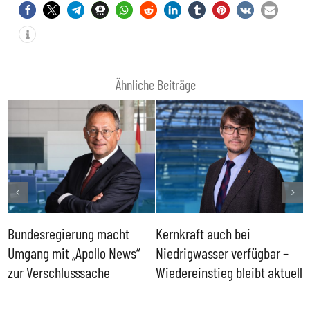
Ähnliche Beiträge
Bundesregierung macht
Kernkraft auch bei
H
Umgang mit „Apollo News“
Niedrigwasser verfügbar –
G
zur Verschlusssache
Wiedereinstieg bleibt aktuell
B
V