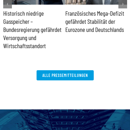
Historisch niedrige
Französisches Mega-Defizit
R
Gasspeicher –
gefährdet Stabilität der
G
ll
Bundesregierung gefährdet
Eurozone und Deutschlands
S
Versorgung und
P
Wirtschaftsstandort
ALLE PRESSEMITTEILUNGEN