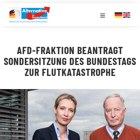
Zum
Inhalt
Toggle
springen
Navigation
FRAKTION
AFD-FRAKTION BEANTRAGT
LANDESGRUPPEN
SONDERSITZUNG DES BUNDESTAGS
ZUR FLUTKATASTROPHE
VERANSTALTUNGEN
PRESSE
STELLENPORTAL
MEDIATHEK