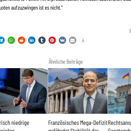
uoten aufzuzwingen ist es nicht.“
Ähnliche Beiträge
Französisches Mega-Defizit
Rechtsanspruch auf
Sö
gefährdet Stabilität der
Ganztagsbetreuung für
Tr