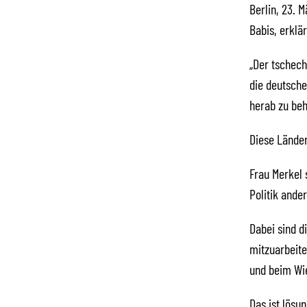
Berlin, 23. 
Babis, erklä
„Der tschech
die deutsche
herab zu beh
Diese Länder
Frau Merkel 
Politik ande
Dabei sind d
mitzuarbeite
und beim Wie
Das ist lösu