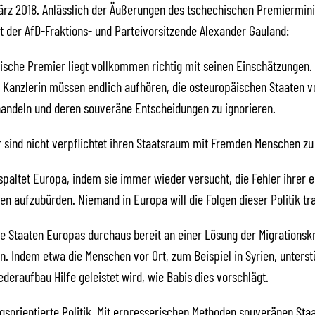
März 2018. Anlässlich der Äußerungen des tschechischen Premiermini
rt der AfD-Fraktions- und Parteivorsitzende Alexander Gauland:
ische Premier liegt vollkommen richtig mit seinen Einschätzungen.
 Kanzlerin müssen endlich aufhören, die osteuropäischen Staaten 
andeln und deren souveräne Entscheidungen zu ignorieren.
 sind nicht verpflichtet ihren Staatsraum mit Fremden Menschen zu 
spaltet Europa, indem sie immer wieder versucht, die Fehler ihrer 
ren aufzubürden. Niemand in Europa will die Folgen dieser Politik tr
ie Staaten Europas durchaus bereit an einer Lösung der Migrationskr
n. Indem etwa die Menschen vor Ort, zum Beispiel in Syrien, unters
deraufbau Hilfe geleistet wird, wie Babis dies vorschlägt.
ngsorientierte Politik. Mit erpresserischen Methoden souveränen Sta