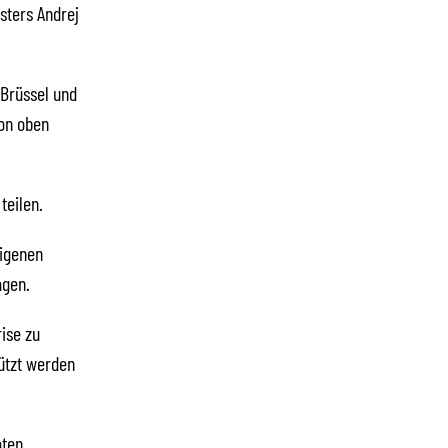
sters Andrej
 Brüssel und
von oben
teilen.
eigenen
agen.
ise zu
tützt werden
aten