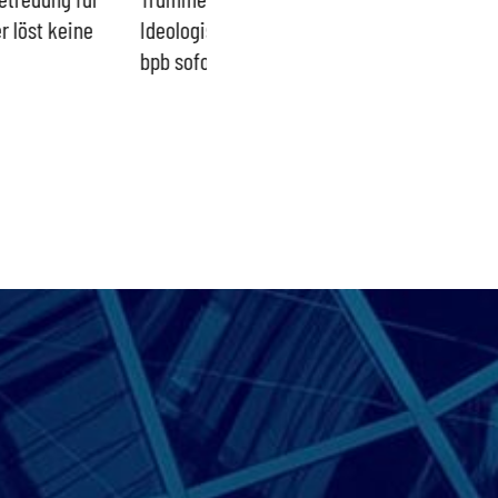
eologisches Linksprojekt
Blindflug
b sofort beenden