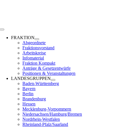
Zum
Inhalt
springen
Toggle
Navigation
FRAKTION
Abgeordnete
Fraktionsvorstand
Arbeitskreise
Infomaterial
Fraktion Kompakt
Anträge & Gesetzentwürfe
Positionen & Veranstaltungen
LANDESGRUPPEN
Baden-Württemberg
Bayern
Berlin
Brandenburg
Hessen
Mecklenburg-Vorpommern
Niedersachsen/Hamburg/Bremen
Nordrhein-Westfalen
Rheinland-Pfalz/Saarland