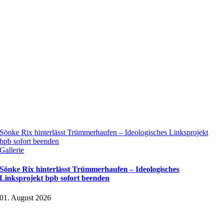
Sönke Rix hinterlässt Trümmerhaufen – Ideologisches Linksprojekt
bpb sofort beenden
Gallerie
Sönke Rix hinterlässt Trümmerhaufen – Ideologisches
Linksprojekt bpb sofort beenden
01. August 2026