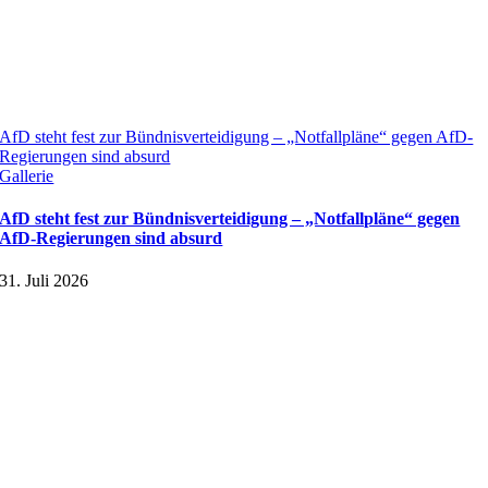
AfD steht fest zur Bündnisverteidigung – „Notfallpläne“ gegen AfD-
Regierungen sind absurd
Gallerie
AfD steht fest zur Bündnisverteidigung – „Notfallpläne“ gegen
AfD-Regierungen sind absurd
31. Juli 2026