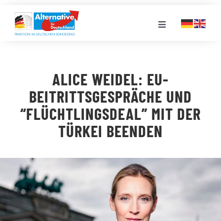
Zum
Inhalt
Toggle
springen
Navigation
FRAKTION
ALICE WEIDEL: EU-
LANDESGRUPPEN
BEITRITTSGESPRÄCHE UND
“FLÜCHTLINGSDEAL” MIT DER
VERANSTALTUNGEN
TÜRKEI BEENDEN
PRESSE
STELLENPORTAL
MEDIATHEK