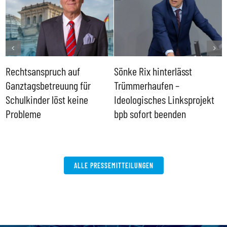
Rechtsanspruch auf
Sönke Rix hinterlässt
M
Ganztagsbetreuung für
Trümmerhaufen –
e
Schulkinder löst keine
Ideologisches Linksprojekt
Probleme
bpb sofort beenden
ALLE PRESSEMITTEILUNGEN