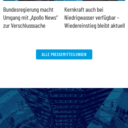
Bundesregierung macht
Kernkraft auch bei
H
Umgang mit „Apollo News“
Niedrigwasser verfügbar –
G
zur Verschlusssache
Wiedereinstieg bleibt aktuell
B
V
W
ALLE PRESSEMITTEILUNGEN