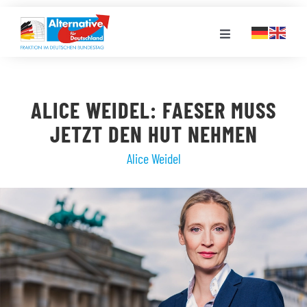
Zum
Inhalt
Toggle
springen
Navigation
FRAKTION
ALICE WEIDEL: FAESER MUSS
LANDESGRUPPEN
JETZT DEN HUT NEHMEN
Alice Weidel
VERANSTALTUNGEN
PRESSE
STELLENPORTAL
MEDIATHEK