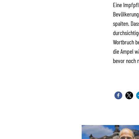
Eine Impfpfl
Bevölkerungs
spalten. Das
durchsichtig
Wortbruch be
die Ampel wä
bevor noch m