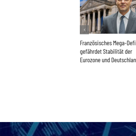
Historisch niedrige
Französisches Mega-Defi
Gasspeicher –
gefährdet Stabilität der
Bundesregierung gefährdet
Eurozone und Deutschla
Versorgung und
Wirtschaftsstandort