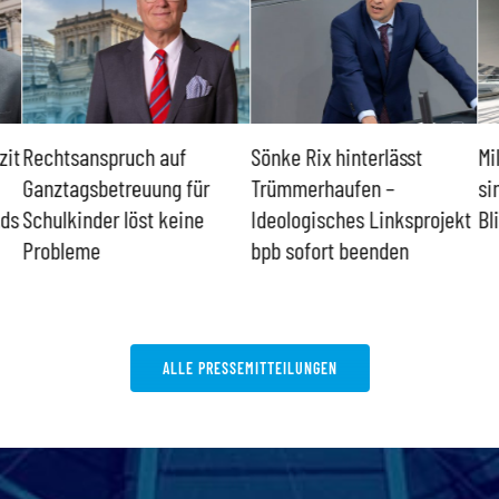
zit
Rechtsanspruch auf
Sönke Rix hinterlässt
Mi
Ganztagsbetreuung für
Trümmerhaufen –
si
nds
Schulkinder löst keine
Ideologisches Linksprojekt
Bl
Probleme
bpb sofort beenden
ALLE PRESSEMITTEILUNGEN