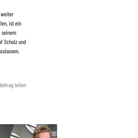
 weiter
en, ist ein
t seinem
af Scholz und
zulassen,
Beitrag teilen