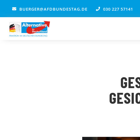
Zum
BUERGER@AFDBUNDESTAG.DE
030 227 57141
Inhalt
springen
GE
GESI