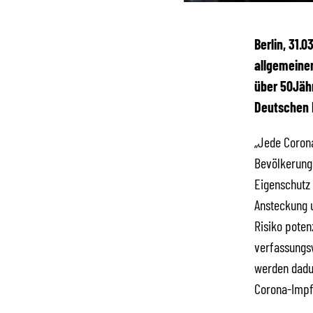
Berlin, 31.
allgemeinen
über 50Jähr
Deutschen 
„Jede Corona
Bevölkerungs
Eigenschutz 
Ansteckung 
Risiko poten
verfassungsw
werden dadur
Corona-Impfp