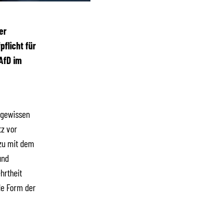
er
flicht für
AfD im
 gewissen
tz vor
zu mit dem
und
hrtheit
de Form der