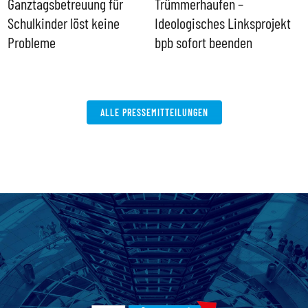
Ganztagsbetreuung für
Trümmerhaufen –
e
Schulkinder löst keine
Ideologisches Linksprojekt
Probleme
bpb sofort beenden
ALLE PRESSEMITTEILUNGEN