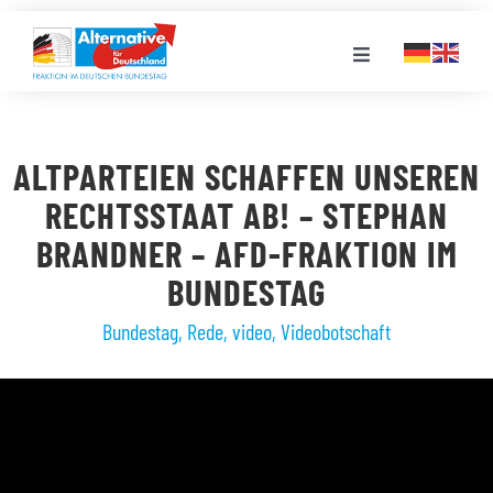
Zum
Inhalt
Toggle
springen
Navigation
FRAKTION
ALTPARTEIEN SCHAFFEN UNSEREN
LANDESGRUPPEN
RECHTSSTAAT AB! – STEPHAN
BRANDNER – AFD-FRAKTION IM
VERANSTALTUNGEN
BUNDESTAG
Bundestag
,
Rede
,
video
,
Videobotschaft
PRESSE
STELLENPORTAL
MEDIATHEK