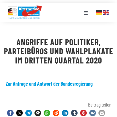
Zum
Inhalt
Toggle
springen
Navigation
FRAKTION
ANGRIFFE AUF POLITIKER,
LANDESGRUPPEN
PARTEIBÜROS UND WAHLPLAKATE
IM DRITTEN QUARTAL 2020
VERANSTALTUNGEN
PRESSE
Zur Anfrage und Antwort der Bundesregierung
STELLENPORTAL
Beitrag teilen
MEDIATHEK