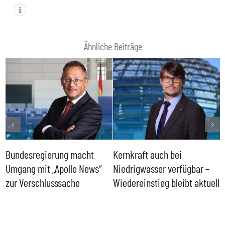
Ähnliche Beiträge
Bundesregierung macht
Kernkraft auch bei
H
Umgang mit „Apollo News“
Niedrigwasser verfügbar –
G
zur Verschlusssache
Wiedereinstieg bleibt aktuell
B
V
W