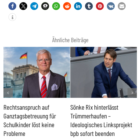
Ähnliche Beiträge
Rechtsanspruch auf
Sönke Rix hinterlässt
M
Ganztagsbetreuung für
Trümmerhaufen –
e
Schulkinder löst keine
Ideologisches Linksprojekt
Probleme
bpb sofort beenden