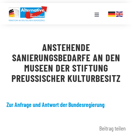
Zum
Inhalt
Toggle
springen
Navigation
FRAKTION
ANSTEHENDE
LANDESGRUPPEN
SANIERUNGSBEDARFE AN DEN
MUSEEN DER STIFTUNG
VERANSTALTUNGEN
PREUSSISCHER KULTURBESITZ
PRESSE
Zur Anfrage und Antwort der Bundesregierung
STELLENPORTAL
Beitrag teilen
MEDIATHEK