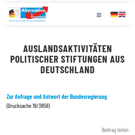
Zum
Inhalt
Toggle
springen
Navigation
FRAKTION
AUSLANDSAKTIVITÄTEN
LANDESGRUPPEN
POLITISCHER STIFTUNGEN AUS
DEUTSCHLAND
VERANSTALTUNGEN
PRESSE
Zur Anfrage und Antwort der Bundesregierung
(Drucksache 19/3858)
STELLENPORTAL
Beitrag teilen
MEDIATHEK