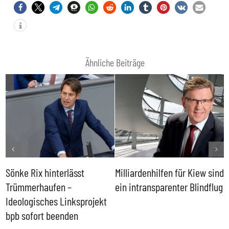
Ähnliche Beiträge
Sönke Rix hinterlässt
Milliardenhilfen für Kiew sind
D
Trümmerhaufen –
ein intransparenter Blindflug
k
Ideologisches Linksprojekt
bpb sofort beenden