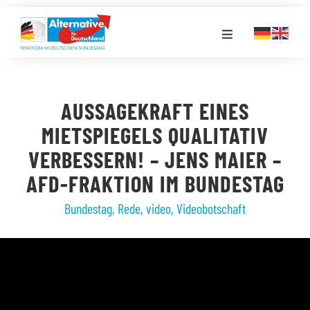
Zum
Inhalt
Toggle
springen
Navigation
FRAKTION
AUSSAGEKRAFT EINES
LANDESGRUPPEN
MIETSPIEGELS QUALITATIV
VERBESSERN! – JENS MAIER –
VERANSTALTUNGEN
AFD-FRAKTION IM BUNDESTAG
Bundestag
,
Rede
,
video
,
Videobotschaft
PRESSE
STELLENPORTAL
MEDIATHEK