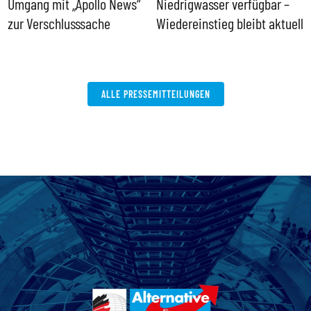
Umgang mit „Apollo News“
Niedrigwasser verfügbar –
G
zur Verschlusssache
Wiedereinstieg bleibt aktuell
B
V
W
ALLE PRESSEMITTEILUNGEN