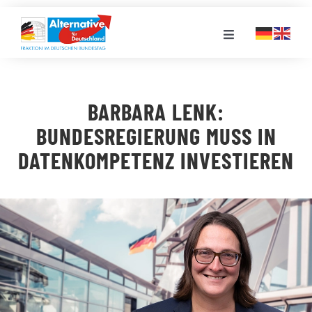
Zum
Inhalt
Toggle
springen
Navigation
FRAKTION
BARBARA LENK:
LANDESGRUPPEN
BUNDESREGIERUNG MUSS IN
DATENKOMPETENZ INVESTIEREN
VERANSTALTUNGEN
PRESSE
STELLENPORTAL
MEDIATHEK