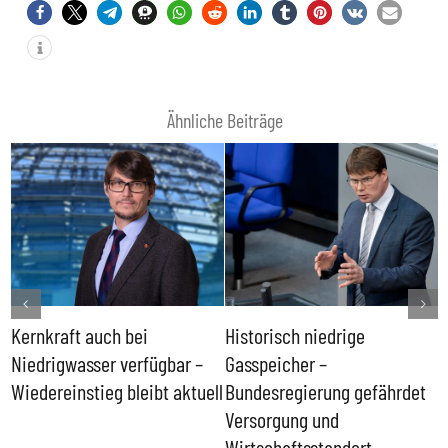
Ähnliche Beiträge
Kernkraft auch bei
Historisch niedrige
F
Niedrigwasser verfügbar –
Gasspeicher –
g
Wiedereinstieg bleibt aktuell
Bundesregierung gefährdet
E
Versorgung und
Wirtschaftsstandort