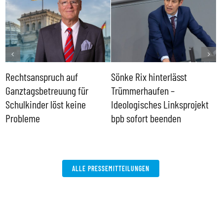
Rechtsanspruch auf
Sönke Rix hinterlässt
M
Ganztagsbetreuung für
Trümmerhaufen –
e
Schulkinder löst keine
Ideologisches Linksprojekt
Probleme
bpb sofort beenden
ALLE PRESSEMITTEILUNGEN