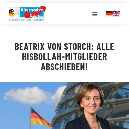
Zum
Inhalt
Toggle
springen
Navigation
FRAKTION
BEATRIX VON STORCH: ALLE
LANDESGRUPPEN
HISBOLLAH-MITGLIEDER
ABSCHIEBEN!
VERANSTALTUNGEN
PRESSE
STELLENPORTAL
MEDIATHEK