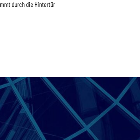
mmt durch die Hintertür
Außengrenzen wirksam
wieder
schützen