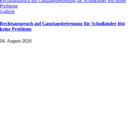
Rechtsanspruch auf Ganztagsbetreuung für Schulkinder löst keine
Probleme
Gallerie
Rechtsanspruch auf Ganztagsbetreuung für Schulkinder löst
keine Probleme
04. August 2026