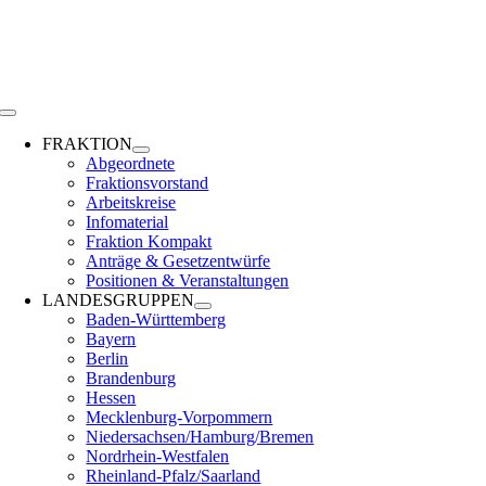
Zum
Inhalt
springen
Toggle
Navigation
FRAKTION
Abgeordnete
Fraktionsvorstand
Arbeitskreise
Infomaterial
Fraktion Kompakt
Anträge & Gesetzentwürfe
Positionen & Veranstaltungen
LANDESGRUPPEN
Baden-Württemberg
Bayern
Berlin
Brandenburg
Hessen
Mecklenburg-Vorpommern
Niedersachsen/Hamburg/Bremen
Nordrhein-Westfalen
Rheinland-Pfalz/Saarland