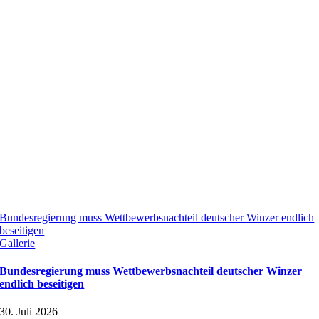
Bundesregierung muss Wettbewerbsnachteil deutscher Winzer endlich
beseitigen
Gallerie
Bundesregierung muss Wettbewerbsnachteil deutscher Winzer
endlich beseitigen
30. Juli 2026