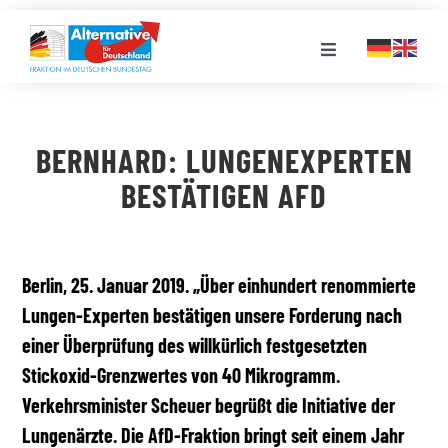
Zum
Inhalt
Toggle
springen
Navigation
FRAKTION
BERNHARD: LUNGENEXPERTEN
LANDESGRUPPEN
BESTÄTIGEN AFD
VERANSTALTUNGEN
Berlin, 25. Januar 2019. „Über einhundert renommierte
Lungen-Experten bestätigen unsere Forderung nach
PRESSE
einer Überprüfung des willkürlich festgesetzten
Stickoxid-Grenzwertes von 40 Mikrogramm.
STELLENPORTAL
Verkehrsminister Scheuer begrüßt die Initiative der
Lungenärzte. Die AfD-Fraktion bringt seit einem Jahr
MEDIATHEK