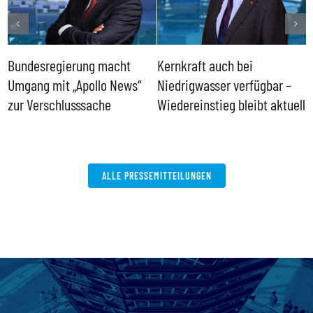
Bundesregierung macht
Kernkraft auch bei
H
Umgang mit „Apollo News“
Niedrigwasser verfügbar –
G
zur Verschlusssache
Wiedereinstieg bleibt aktuell
B
V
W
ALLE PRESSEMITTEILUNGEN