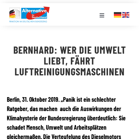
Zum
Inhalt
Toggle
springen
Navigation
FRAKTION
BERNHARD: WER DIE UMWELT
LANDESGRUPPEN
LIEBT, FÄHRT
LUFTREINIGUNGSMASCHINEN
VERANSTALTUNGEN
PRESSE
Berlin, 31. Oktober 2019. „Panik ist ein schlechter
Ratgeber, das machen auch die Auswirkungen der
Klimahysterie der Bundesregierung überdeutlich: Sie
STELLENPORTAL
schadet Mensch, Umwelt und Arbeitsplätzen
gleichermaßen. Die Verteufelung des Dieselmotors
MEDIATHEK